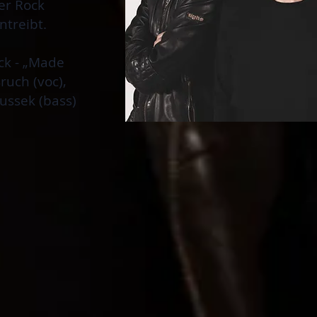
er Rock
ntreibt.
ck - „Made
ruch (voc),
abussek
(bass)