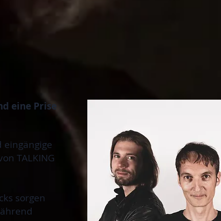
nd eine Prise
 eingängige
 von TALKING
icks sorgen
während