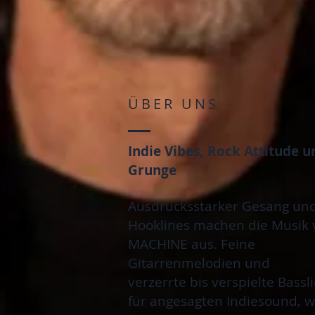
ÜBER UNS
Indie Vibes, Rock Attitude
u
Grunge
Ausdrucksstarker Gesang und
Hooklines machen die Musik
MACHINE aus. Feine
Gitarrenmelodien
und
verzerrte bis verspielte Bassl
für angesagten Indiesound, 